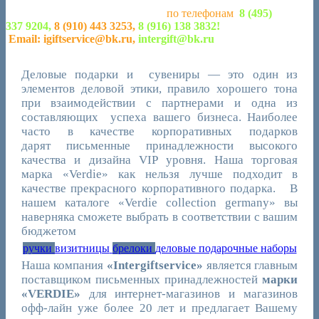
европейского качества по разумной цене. Вы получите их
быстро и в срок! Позвоните нам
по телефонам
:
8 (495)
337 9204,
8 (910) 443 3253,
8 (916) 138 3832!
Или напишите
Email:
igiftservice@bk.ru,
intergift@bk.ru
Деловые подарки и сувениры — это один из
элементов деловой этики, правило хорошего тона
при взаимодействии с партнерами и одна из
составляющих успеха вашего бизнеса. Наиболее
часто в качестве корпоративных подарков
дарят письменные принадлежности высокого
качества и дизайна VIP уровня. Наша торговая
марка «Verdie» как нельзя лучше подходит в
качестве прекрасного корпоративного подарка. В
нашем каталоге «Verdie collection germany» вы
наверняка сможете выбрать в соответствии с вашим
бюджетом
ручки
визитницы
брелоки
деловые подарочные наборы
Наша компания
«Intergiftservice»
является главным
поставщиком письменных принадлежностей
марки
«VERDIE»
для интернет-магазинов и магазинов
офф-лайн уже более 20 лет и предлагает Вашему