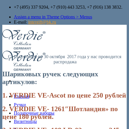
Skip
+7 (495) 337 9204, +7 (910) 443 3253, +7 (916) 138 3832.
to
Assign a menu in Theme Options > Menus
content
E-mail:
intergift@bk.ru
С 15 сентября по 30 октября 2017 года у нас проводится
распродажа
Шариковых ручек следующих
артикулов:
1. VERDIE VE-Ascot по цене 250 рублей
Главная
Ручки
2. VERDIE VE- 1261″Шотландия» по
Подарочные наборы
цене 180 рублей.
Визитницы