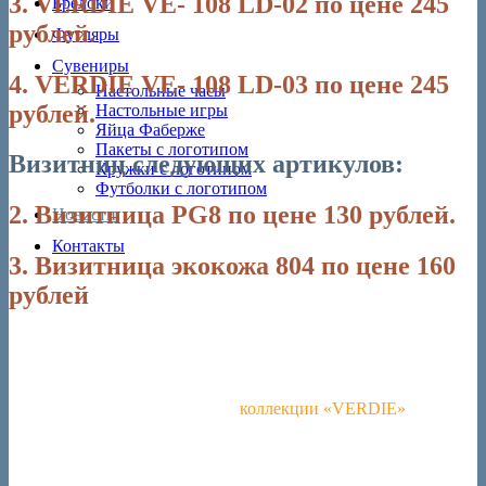
3. VERDIE VE- 108 LD-02 по цене 245
Брелоки
рублей.
Футляры
Сувениры
4. VERDIE VE- 108 LD-03 по цене 245
Настольные часы
рублей.
Настольные игры
Яйца Фаберже
Пакеты с логотипом
Визитниц следующих артикулов:
Кружки с логотипом
Футболки с логотипом
2. Визитница PG8 по цене 130 рублей.
Новости
Контакты
3. Визитница экокожа 804 по цене 160
рублей
Выбирайте подарки из нашей
коллекции «VERDIE»
—
авторучки, капиллярные и перьевые ручки, наборы с ручками,
визитницами, брелоками бюджетной ценовой категориии в
деревянных, пластиковых и картонных футлярах