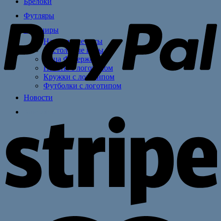
Брелоки
Футляры
Сувениры
Настольные часы
Настольные игры
Яйца Фаберже
Пакеты с логотипом
Кружки с логотипом
Футболки с логотипом
Новости
Контакты