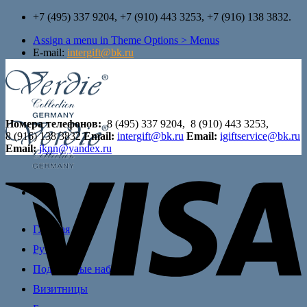
Skip
+7 (495) 337 9204, +7 (910) 443 3253, +7 (916) 138 3832.
to
Assign a menu in Theme Options > Menus
content
E-mail:
intergift@bk.ru
Номера телефонов:
8 (495) 337 9204, 8 (910) 443 3253,
8 (916) 138 3832
Email:
intergift@bk.ru
Email:
igiftservice@bk.ru
Email:
jknn@yandex.ru
Главная
Ручки
Подарочные наборы
Визитницы