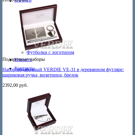
Брелоки
Футляры
Сувениры
Настольные часы
Настольные игры
Яйца Фаберже
Пакеты с логотипом
Кружки с логотипом
Футболки с логотипом
Подарочные наборы
Новости
Контакты
Набор подарочный VERDIE VE-31 в деревянном футляре:
шариковая ручка, визитница, брелок
2392,00
руб.