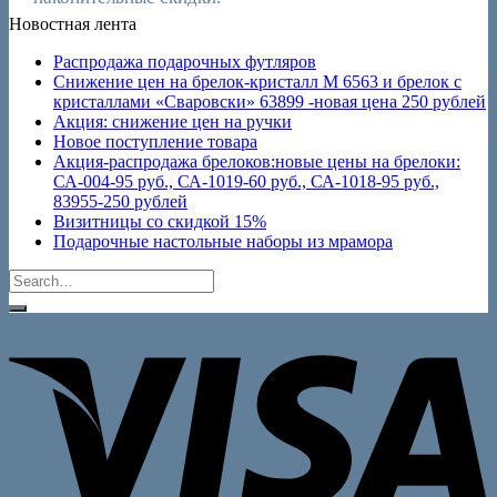
Новостная лента
Распродажа подарочных футляров
Снижение цен на брелок-кристалл M 6563 и брелок с
кристаллами «Сваровски» 63899 -новая цена 250 рублей
Акция: снижение цен на ручки
Новое поступление товара
Акция-распродажа брелоков:новые цены на брелоки:
СА-004-95 руб., СА-1019-60 руб., СА-1018-95 руб.,
83955-250 рублей
Визитницы со скидкой 15%
Подарочные настольные наборы из мрамора