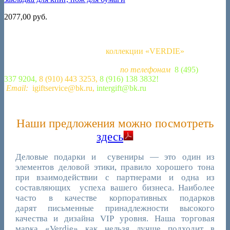
2077,00
руб.
Выбирайте подарочные наборы письменных
принадлежностей из нашей
коллекции «VERDIE»
и дарите
их друзьям, коллегам и партнерам по бизнесу. Вы получите их
быстро и в срок! Позвоните нам
по телефонам
:
8 (495)
337 9204,
8 (910) 443 3253,
8 (916) 138 3832!
Или напишите
Email:
igiftservice@bk.ru,
intergift@bk.ru
Наши предложения можно посмотреть
здесь
Деловые подарки и сувениры — это один из
элементов деловой этики, правило хорошего тона
при взаимодействии с партнерами и одна из
составляющих успеха вашего бизнеса. Наиболее
часто в качестве корпоративных подарков
дарят письменные принадлежности высокого
качества и дизайна VIP уровня. Наша торговая
марка «Verdie» как нельзя лучше подходит в