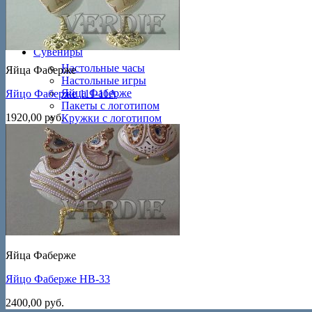
Брелоки
Футляры
Сувениры
Настольные часы
Яйца Фаберже
Настольные игры
Яйца Фаберже
Яйцо Фаберже 111-11А
Пакеты с логотипом
1920,00
руб.
Кружки с логотипом
Футболки с логотипом
Новости
Контакты
Яйца Фаберже
Яйцо Фаберже HB-33
2400,00
руб.