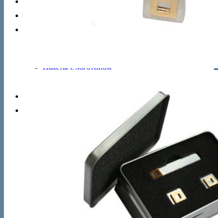
Брелоки
Футляры
Сувениры
Настольные часы
Настольные игры
Яйца Фаберже
Пакеты с логотипом
Кружки с логотипом
Футболки с логотипом
Новости
Контакты