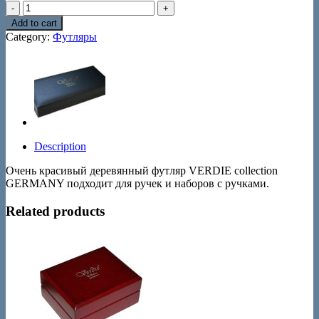
Футляр
деревянный
Add to cart
на
Category:
Футляры
две
ручки
VERDIE
quantity
Description
Очень красивый деревянный футляр VERDIE collection
GERMANY подходит для ручек и наборов с ручками.
Related products