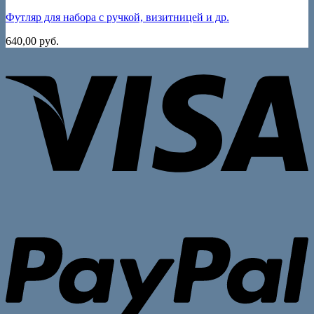
Футляр для набора с ручкой, визитницей и др.
640,00
руб.