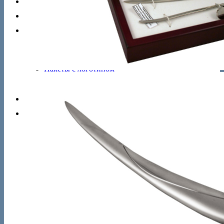
Брелоки
Футляры
Сувениры
Настольные часы
Настольные игры
Яйца Фаберже
Пакеты с логотипом
Кружки с логотипом
Футболки с логотипом
Новости
Контакты