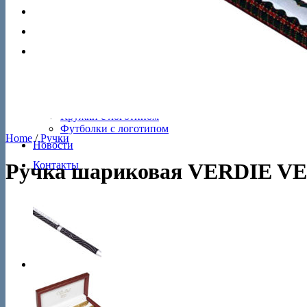
Брелоки
Футляры
Сувениры
Настольные часы
Настольные игры
Яйца Фаберже
Пакеты с логотипом
Кружки с логотипом
Футболки с логотипом
Home
/
Ручки
Новости
Контакты
Ручка шариковая VERDIE VE-