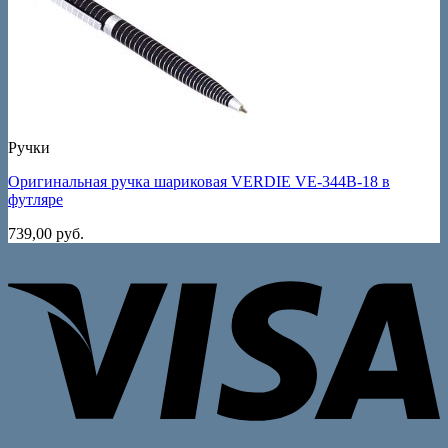
Ручки
Оригинальная ручка шариковая VERDIE VE-344B-18 в
футляре
739,00
руб.