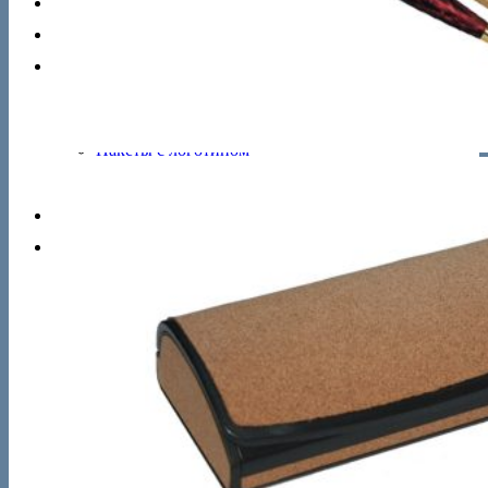
Брелоки
Футляры
Сувениры
Настольные часы
Настольные игры
Яйца Фаберже
Пакеты с логотипом
Кружки с логотипом
Футболки с логотипом
Новости
Контакты